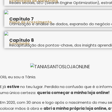
Estratégias de Marketing
Redes sociais, SEO (Search Engine Optimization), estra
Capítulo 7
Plano de Crescimento
Otimização e análise de dados, expansão do negócio a
Capítulo 8
Conclusão
Recapitulação dos pontos-chave, dos insights aprendi
Olá, eu sou a Tânia.
E já
estive
no teu lugar. Perdida na confusão que é a info
uma única certeza:
queria começar a minha loja online!
Em 2020, com 30 anos e logo após o nascimento do meu seg
colocar mãos à obra e
abri a minha própria loja online,