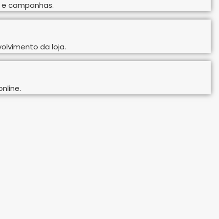
es e campanhas.
olvimento da loja.
nline.