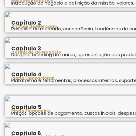
Resumo Executivo
Introdução ao negócio e definição da missão, valores, d
Capítulo 2
Análise de Mercado
Pesquisa de mercado, concorrência, tendências de co
Capítulo 3
Definição do Negócio
Design e branding da marca, apresentação dos produt
Capítulo 4
Plano Operacional
Plataforma e ferramentas, processos internos, suporte
Capítulo 5
Plano Financeiro
Preços, opções de pagamento, custos iniciais, despes
Capítulo 6