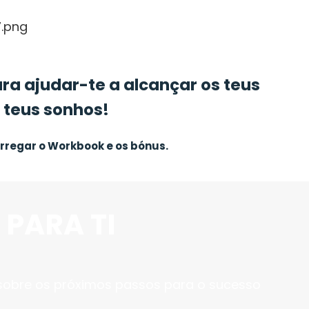
ra ajudar-te a alcançar os teus
s teus sonhos!
rregar o Workbook e os bónus.
 PARA TI
 sobre os próximos passos para o sucesso