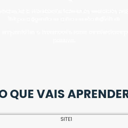
inares ler o
Workbook
e fazeres os exercícios pr
link para agendares a tua sessão individual.
 enquanto lês o
Workbook
e fazes os exercícios 
possível.
O QUE VAIS APRENDE