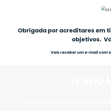
Obrigada por acreditares em ti
objetivos. Va
Vais receber um e-mail com o
TENHO U
Criei uma
Sessão Individual de 1 HORA 