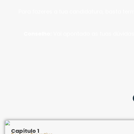
Para fazeres a tua candidatura, basta term
Conselho:
Vai apontado as tuas dúvidas
Capítulo 1