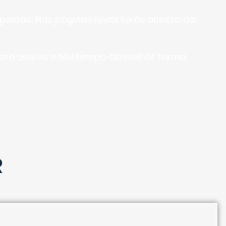
opostos. Nas páginas finais terás acesso ao
para usares o teu tempo da melhor forma
R