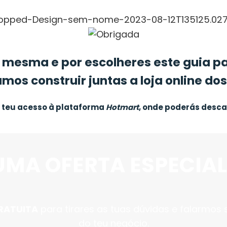
 mesma e por escolheres este guia pa
mos construir juntas a loja online do
 teu acesso à plataforma
Hotmart
, onde poderás desca
MA OFERTA ESPECIAL
GRATUITA
para tirares as tuas dúvidas e falarmos
do teu negócio.